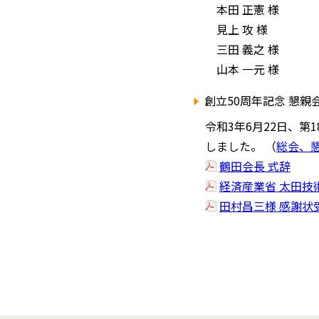
本田 正憲 様
見上 攻 様
三田 義之 様
山本 一元 様
創立50周年記念 懇親
令和3年6月22日、
しました。 （
総会、
鶴田会長 式辞
経済産業省 太田技
田村昌三様 感謝状