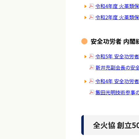
令和4年度 火薬類
令和2年度 火薬類
安全功労者 内閣
令和5年 安全功労
新井充副会長の安全
令和4年 安全功労
飯田光明技術参事の
全火協 創立