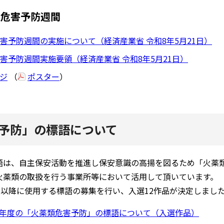
類危害予防週間
危害予防週間の実施について（経済産業省 令和8年5月21日）
危害予防週間実施要領（経済産業省 令和8年5月21日）
ジ
（
ポスター
）
予防」の標語について
語は、自主保安活動を推進し保安意識の高揚を図るため「火薬
火薬類の取扱を行う事業所等において活用して頂いています。
度以降に使用する標語の募集を行い、入選12作品が決定しまし
1年度の「火薬類危害予防」の標語について（入選作品）