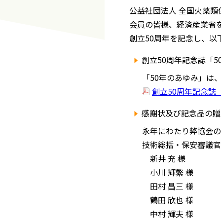
公益社団法人 全国火薬類
会員の皆様、経済産業省
創立50周年を記念し、以
創立50周年記念誌「
「50年のあゆみ」は
創立50周年記念誌
感謝状及び記念品の贈
永年にわたり弊協会の
技術総括・保安審議官
新井 充 様
小川 輝繁 様
田村 昌三 様
鶴田 欣也 様
中村 輝夫 様