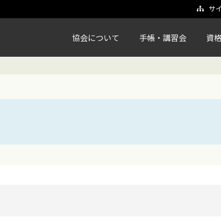
サ
協会について
手帳・講習会
資