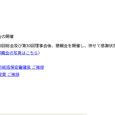
会の開催
第18回総会及び第30回理事会後、懇親会を開催し、併せて感謝
懇親会の写真はこちら
）
術総括保安審議官 ご挨拶
受賞 ご挨拶