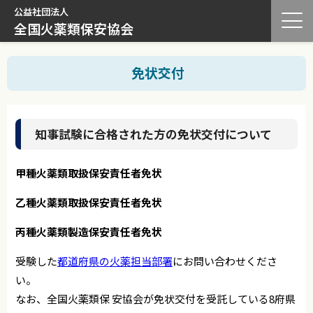
公益社団法人
全国火薬類保安協会
免状交付
知事試験に合格された方の免状交付について
甲種火薬類取扱保安責任者免状
乙種火薬類取扱保安責任者免状
丙種火薬類製造保安責任者免状
受験した
都道府県の火薬担当部署
にお問い合わせくださ
い。
なお、全国火薬類保 安協会が免状交付を受託している8府県