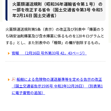
火薬類運送規則（昭和36年運輸省令第１号） の
一部を改正する省令（国土交通省令第3号 令和5
年2月16日 国土交通省）
火薬類運送規則第5条（表示）の改正及び別表中「爆薬のう
ち硝安油剤爆薬及び含水爆薬に係るものを120キログラムと
する」とし、また別表中の「種類」の欄が削除するもの。
官報 （2月16日 号外第33号 42，43ページ）
船舶による危険物の運送基準等を定める告示の改正
（国土交通省告示1595号 令和2年12月28日）（別表第1
に電子雷管の追加）