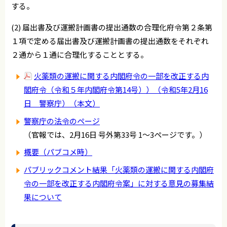
する。
(2) 届出書及び運搬計画書の提出通数の合理化府令第２条第
１項で定める届出書及び運搬計画書の提出通数をそれぞれ
２通から１通に合理化することとする。
火薬類の運搬に関する内閣府令の一部を改正する内
閣府令（令和５年内閣府令第14号））（令和5年2月16
日 警察庁）（本文）
警察庁の法令のページ
（官報では、2月16日 号外第33号 1～3ページです。）
概要（パブコメ時）
パブリックコメント結果「火薬類の運搬に関する内閣府
令の一部を改正する内閣府令案」に対する意見の募集結
果について