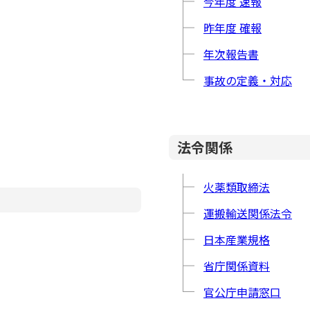
今年度 速報
昨年度 確報
年次報告書
事故の定義・対応
法令関係
火薬類取締法
運搬輸送関係法令
日本産業規格
省庁関係資料
官公庁申請窓口